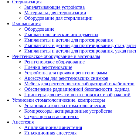
Стерилизация
Запечатывающие устройства
Материалы для стерилизации
Оборудование для стерилизации
Имплантация
Оборудование
Имплантологические инструменты
Имплантаты и детали для протезирования
Имплантаты и детали для протезирования, стандарт
Имплантаты и детали для протезирования, узкая пла
Рентгеновское оборудование и материалы
Рентгеновское оборудование
Пленки рентгеновские
Устройства для проявки рентгенограмм
Аксессуары для рентгеновских снимков
Мебель для рентгеновских лабораторий и кабинетов
Обеспечение радиационной безопасности, одежда
Принтеры для печати рентгеновских изображений
Установки стоматологические, компрессоры
Установки и кресла стоматологические
Компрессоры, аспирационные устройства
Стулья врача и ассистента
Анестезия
Аппликационная анестезия
Инъекционная анестезия