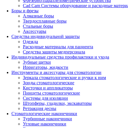
Фрезерно-параллелометрические устройства
Cad Cam Системы оборудование и расходные матери
Боры и фрезы
Алмазные боры
Твердосплавные боры
Стальные боры
Аксессуары
Средства индивидуальной защиты
Одежда
Расходные материалы для пациента
Средства защиты медперсонала
Индивидуальные средства профилактики и ухода
Зубные щетки
Ирригаторы, жидкости
Инструменты и аксессуары для стоматологии
Зеркала стоматологические и ручки к ним
Зонды стоматологические
Кисточки и аппликаторы
Пинцеты стоматологические
Системы для изоляции
Штопферы, гладилки, экскаваторы
Ретракция десны
Стоматологические наконечники
Турбинные наконечники
Угловые наконечники