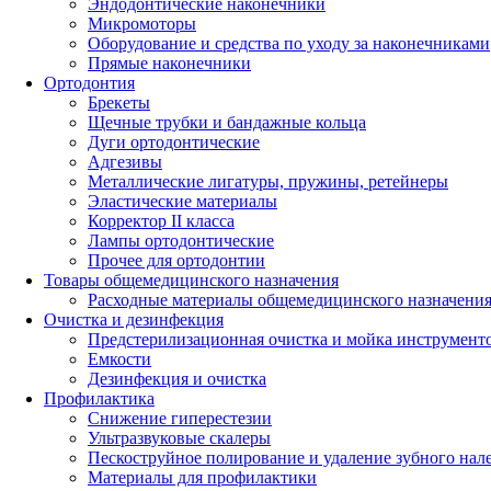
Эндодонтические наконечники
Микромоторы
Оборудование и средства по уходу за наконечниками
Прямые наконечники
Ортодонтия
Брекеты
Щечные трубки и бандажные кольца
Дуги ортодонтические
Адгезивы
Металлические лигатуры, пружины, ретейнеры
Эластические материалы
Корректор II класса
Лампы ортодонтические
Прочее для ортодонтии
Товары общемедицинского назначения
Расходные материалы общемедицинского назначени
Очистка и дезинфекция
Предстерилизационная очистка и мойка инструмент
Емкости
Дезинфекция и очистка
Профилактика
Снижение гиперестезии
Ультразвуковые скалеры
Пескоструйное полирование и удаление зубного нал
Материалы для профилактики