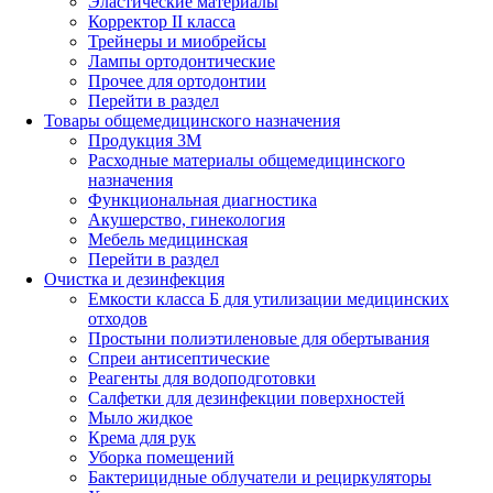
Эластические материалы
Корректор II класса
Трейнеры и миобрейсы
Лампы ортодонтические
Прочее для ортодонтии
Перейти в раздел
Товары общемедицинского назначения
Продукция 3М
Расходные материалы общемедицинского
назначения
Функциональная диагностика
Акушерство, гинекология
Мебель медицинская
Перейти в раздел
Очистка и дезинфекция
Емкости класса Б для утилизации медицинских
отходов
Простыни полиэтиленовые для обертывания
Спреи антисептические
Реагенты для водоподготовки
Салфетки для дезинфекции поверхностей
Мыло жидкое
Крема для рук
Уборка помещений
Бактерицидные облучатели и рециркуляторы