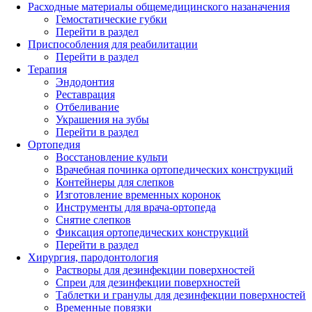
Расходные материалы общемедицинского назаначения
Гемостатические губки
Перейти в раздел
Приспособления для реабилитации
Перейти в раздел
Терапия
Эндодонтия
Реставрация
Отбеливание
Украшения на зубы
Перейти в раздел
Ортопедия
Восстановление культи
Врачебная починка ортопедических конструкций
Контейнеры для слепков
Изготовление временных коронок
Инструменты для врача-ортопеда
Снятие слепков
Фиксация ортопедических конструкций
Перейти в раздел
Хирургия, пародонтология
Растворы для дезинфекции поверхностей
Спреи для дезинфекции поверхностей
Таблетки и гранулы для дезинфекции поверхностей
Временные повязки