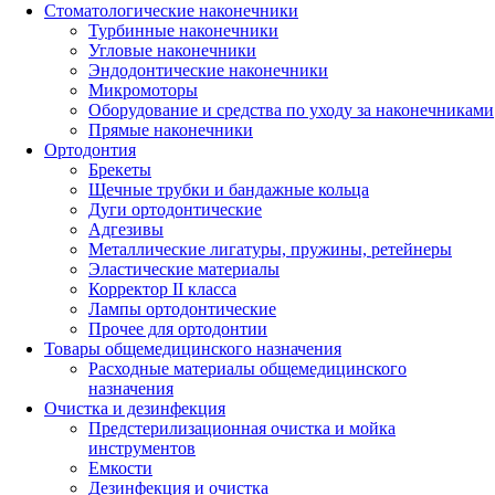
Стоматологические наконечники
Турбинные наконечники
Угловые наконечники
Эндодонтические наконечники
Микромоторы
Оборудование и средства по уходу за наконечниками
Прямые наконечники
Ортодонтия
Брекеты
Щечные трубки и бандажные кольца
Дуги ортодонтические
Адгезивы
Металлические лигатуры, пружины, ретейнеры
Эластические материалы
Корректор II класса
Лампы ортодонтические
Прочее для ортодонтии
Товары общемедицинского назначения
Расходные материалы общемедицинского
назначения
Очистка и дезинфекция
Предстерилизационная очистка и мойка
инструментов
Емкости
Дезинфекция и очистка