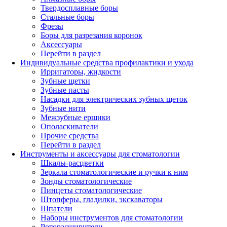
Твердосплавные боры
Стальные боры
Фрезы
Боры для разрезания коронок
Аксессуары
Перейти в раздел
Индивидуальные средства профилактики и ухода
Ирригаторы, жидкости
Зубные щетки
Зубные пасты
Насадки для электрических зубных щеток
Зубные нити
Межзубные ершики
Ополаскиватели
Прочие средства
Перейти в раздел
Инструменты и аксессуары для стоматологии
Шкалы-расцветки
Зеркала стоматологические и ручки к ним
Зонды стоматологические
Пинцеты стоматологические
Штопферы, гладилки, экскаваторы
Шпатели
Наборы инструментов для стоматологии
Роторасширители