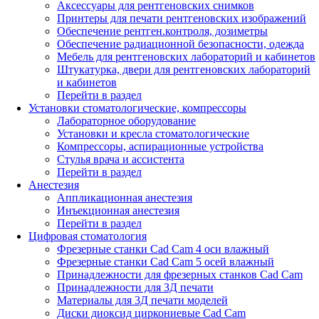
Аксессуары для рентгеновских снимков
Принтеры для печати рентгеновских изображений
Обеспечение рентген.контроля, дозиметры
Обеспечение радиационной безопасности, одежда
Мебель для рентгеновских лабораторий и кабинетов
Штукатурка, двери для рентгеновских лабораторий
и кабинетов
Перейти в раздел
Установки стоматологические, компрессоры
Лабораторное оборудование
Установки и кресла стоматологические
Компрессоры, аспирационные устройства
Стулья врача и ассистента
Перейти в раздел
Анестезия
Аппликационная анестезия
Инъекционная анестезия
Перейти в раздел
Цифровая стоматология
Фрезерные станки Cad Cam 4 оси влажный
Фрезерные станки Cad Cam 5 осей влажный
Принадлежности для фрезерных станков Cad Cam
Принадлежности для 3Д печати
Материалы для 3Д печати моделей
Диски диоксид циркониевые Cad Cam