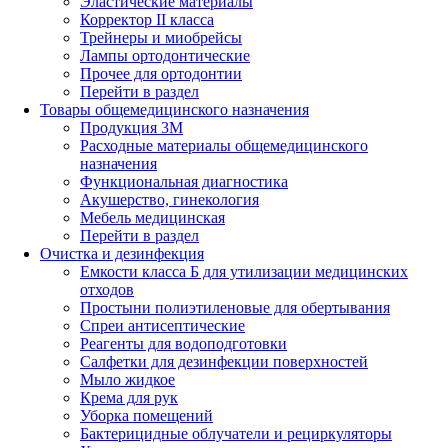
Эластические материалы
Корректор II класса
Трейнеры и миобрейсы
Лампы ортодонтические
Прочее для ортодонтии
Перейти в раздел
Товары общемедицинского назначения
Продукция 3М
Расходные материалы общемедицинского
назначения
Функциональная диагностика
Акушерство, гинекология
Мебель медицинская
Перейти в раздел
Очистка и дезинфекция
Емкости класса Б для утилизации медицинских
отходов
Простыни полиэтиленовые для обертывания
Спреи антисептические
Реагенты для водоподготовки
Салфетки для дезинфекции поверхностей
Мыло жидкое
Крема для рук
Уборка помещений
Бактерицидные облучатели и рециркуляторы