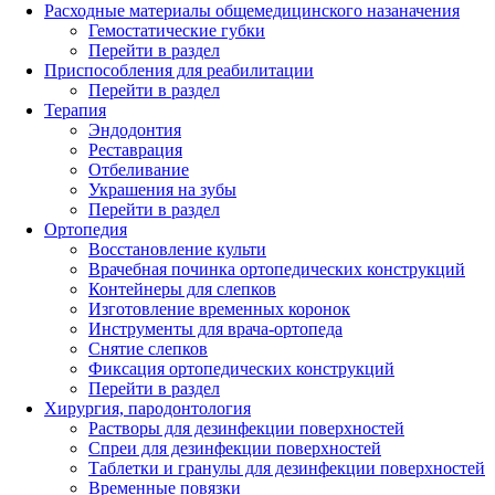
Расходные материалы общемедицинского назаначения
Гемостатические губки
Перейти в раздел
Приспособления для реабилитации
Перейти в раздел
Терапия
Эндодонтия
Реставрация
Отбеливание
Украшения на зубы
Перейти в раздел
Ортопедия
Восстановление культи
Врачебная починка ортопедических конструкций
Контейнеры для слепков
Изготовление временных коронок
Инструменты для врача-ортопеда
Снятие слепков
Фиксация ортопедических конструкций
Перейти в раздел
Хирургия, пародонтология
Растворы для дезинфекции поверхностей
Спреи для дезинфекции поверхностей
Таблетки и гранулы для дезинфекции поверхностей
Временные повязки