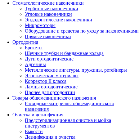
Стоматологические наконечники
Турбинные наконечники
Угловые наконечники
Эндодонтические наконечники
Микромоторы
Оборудование и средства по уходу за наконечниками
Прямые наконечники
Ортодонтия
Брекеты
Щечные трубки и бандажные кольца
Дуги ортодонтические
Адгезивы
Металлические лигатуры, пружины, ретейнеры
Эластические материалы
Корректор II класса
Лампы ортодонтические
Прочее для ортодонтии
Товары общемедицинского назначения
Расходные материалы общемедицинского
назначения
Очистка и дезинфекция
Предстерилизационная очистка и мойка
инструментов
Емкости
Дезинфекция и очистка