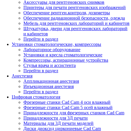
Аксессуары для рентгеновских снимков
Принтеры для печати рентгеновских изображений
Обеспечение рентген.контроля, дозиметры
Обеспечение радиационной безопасности, одежда
Мебель для рентгеновских лабораторий и кабинетов
Штукатурка, двери для рентгеновских лабораторий
и кабинетов
Перейти в раздел
Установки стоматологические, компрессоры
Лабораторное оборудование
Установки и кресла стоматологические
Компрессоры, аспирационные устройства
Стулья врача и ассистента
Перейти в раздел
Анестезия
Аппликационная анестезия
Инъекционная анестезия
Перейти в раздел
Цифровая стоматология
Фрезерные станки Cad Cam 4 оси влажный
Фрезерные станки Cad Cam 5 осей влажный
Принадлежности для фрезерных станков Cad Cam
Принадлежности для 3Д печати
Материалы для 3Д печати моделей
Диски диоксид циркониевые Cad Cam