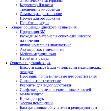
Эластические материалы
Корректор II класса
Трейнеры и миобрейсы
Лампы ортодонтические
Прочее для ортодонтии
Перейти в раздел
Товары общемедицинского назначения
Продукция 3М
Расходные материалы общемедицинского
назначения
Функциональная диагностика
Акушерство, гинекология
Мебель медицинская
Перейти в раздел
Очистка и дезинфекция
Емкости класса Б для утилизации медицинских
отходов
Простыни полиэтиленовые для обертывания
Спреи антисептические
Реагенты для водоподготовки
Салфетки для дезинфекции поверхностей
Мыло жидкое
Крема для рук
Уборка помещений
Бактерицидные облучатели и рециркуляторы