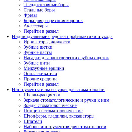
Твердосплавные боры
Стальные боры
Фрезы
Боры для разрезания коронок
Аксессуары
Перейти в раздел
Индивидуальные средства профилактики и ухода
Ирригаторы, жидкости
Зубные щетки
Зубные пасты
Насадки для электрических зубных щеток
Зубные нити
Межзубные ершики
Ополаскиватели
Прочие средства
Перейти в раздел
Инструменты и аксессуары для стоматологии
Шкалы-расцветки
Зеркала стоматологические и ручки к ним
Зонды стоматологические
Пинцеты стоматологические
Штопферы, гладилки, экскаваторы
Шпатели
Наборы инструментов для стоматологии
Роторасширители