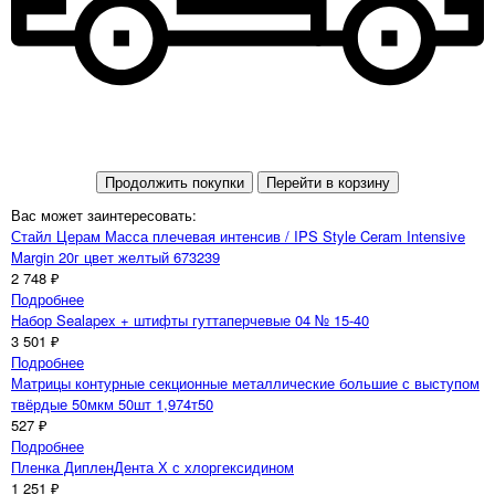
Продолжить покупки
Перейти в корзину
Вас может заинтересовать:
Стайл Церам Масса плечевая интенсив / IPS Style Ceram Intensive
Margin 20г цвет желтый 673239
2 748 ₽
Подробнее
Набор Sealapex + штифты гуттаперчевые 04 № 15-40
3 501 ₽
Подробнее
Матрицы контурные секционные металлические большие с выступом
твёрдые 50мкм 50шт 1,974т50