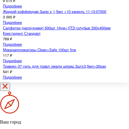
376 ₽
Подробнее
Оптибонд ФЛ набор / Optibond FL Kit праймер 8мл + адгезив 8мл +
гель для травления 26684Е
9 070 ₽
Подробнее
Жидкий коффердам 3шпр х 1,5мл +10 канюль 11-13-07000
3 000 ₽
Подробнее
Салфетки (нагрудники) 500шт 1бум+1ПЭ голубые 330х450мм
Кристидент Стандарт
769 ₽
Подробнее
Микроаппликаторы Clean+Safe 100шт fine
117 ₽
Подробнее
Травекс-37 гель для травл эмали шприц 3штх3,5мл+20кан
541 ₽
Подробнее