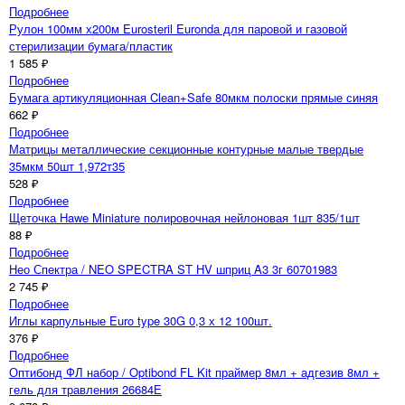
527 ₽
Подробнее
Пленка ДипленДента Х с хлоргексидином
1 251 ₽
Подробнее
Рулон 100мм х200м Eurosteril Euronda для паровой и газовой
стерилизации бумага/пластик
1 585 ₽
Подробнее
Бумага артикуляционная Clean+Safe 80мкм полоски прямые синяя
662 ₽
Подробнее
Матрицы металлические секционные контурные малые твердые
35мкм 50шт 1,972т35
528 ₽
Подробнее
Щеточка Hawe Miniature полировочная нейлоновая 1шт 835/1шт
88 ₽
Подробнее
Нео Спектра / NEO SPECTRA ST HV шприц A3 3г 60701983
2 745 ₽
Подробнее
Иглы карпульные Euro type 30G 0,3 х 12 100шт.